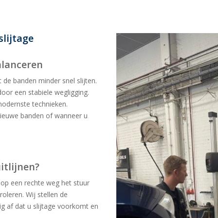
lijtage
alanceren
at de banden minder snel slijten.
 door een stabiele wegligging.
modernste technieken.
nieuwe banden of wanneer u
tlijnen?
u op een rechte weg het stuur
troleren. Wij stellen de
g af dat u slijtage voorkomt en