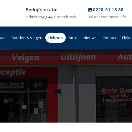
Bedrijfslocatie
0228-51 18 88
Industrieweg 44, Grootebroek
Bel ons voor meer info
oud
Banden & Velgen
Uitlijnen
Airco
Nieuws
Contact
Elekt