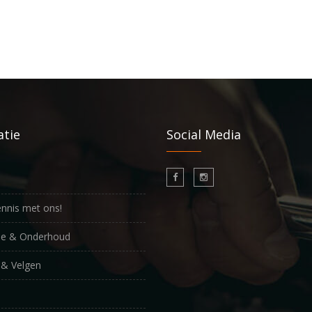
atie
Social Media
nnis met ons!
ie & Onderhoud
& Velgen